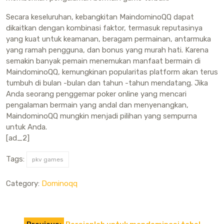
Secara keseluruhan, kebangkitan MaindominoQQ dapat
dikaitkan dengan kombinasi faktor, termasuk reputasinya
yang kuat untuk keamanan, beragam permainan, antarmuka
yang ramah pengguna, dan bonus yang murah hati. Karena
semakin banyak pemain menemukan manfaat bermain di
MaindominoQQ, kemungkinan popularitas platform akan terus
tumbuh di bulan -bulan dan tahun -tahun mendatang. Jika
Anda seorang penggemar poker online yang mencari
pengalaman bermain yang andal dan menyenangkan,
MaindominoQQ mungkin menjadi pilihan yang sempurna
untuk Anda.
[ad_2]
Tags:
pkv games
Category:
Dominoqq
Post