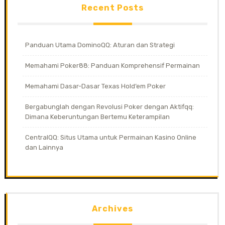
Recent Posts
Panduan Utama DominoQQ: Aturan dan Strategi
Memahami Poker88: Panduan Komprehensif Permainan
Memahami Dasar-Dasar Texas Hold’em Poker
Bergabunglah dengan Revolusi Poker dengan Aktifqq:
Dimana Keberuntungan Bertemu Keterampilan
CentralQQ: Situs Utama untuk Permainan Kasino Online
dan Lainnya
Archives