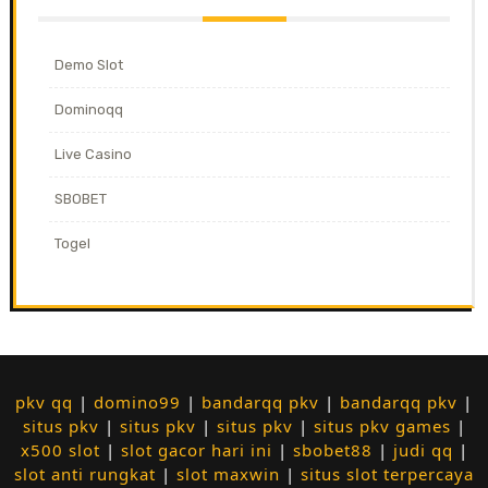
Demo Slot
Dominoqq
Live Casino
SBOBET
Togel
pkv qq
|
domino99
|
bandarqq pkv
|
bandarqq pkv
|
situs pkv
|
situs pkv
|
situs pkv
|
situs pkv games
|
x500 slot
|
slot gacor hari ini
|
sbobet88
|
judi qq
|
slot anti rungkat
|
slot maxwin
|
situs slot terpercaya