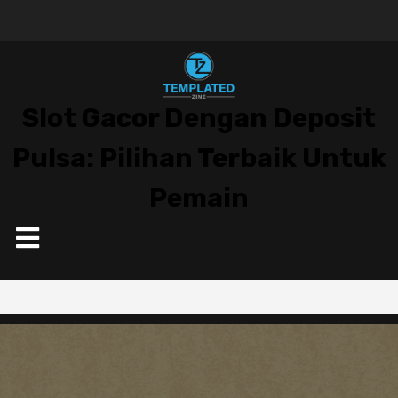
Skip
to
content
Slot Gacor Dengan Deposit
Pulsa: Pilihan Terbaik Untuk
Pemain
Open
Button