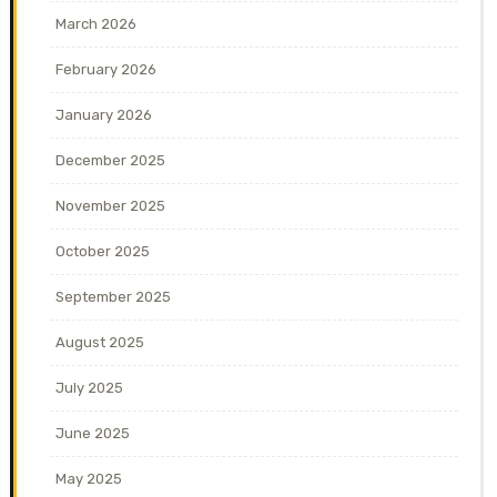
March 2026
February 2026
January 2026
December 2025
November 2025
October 2025
September 2025
August 2025
July 2025
June 2025
May 2025