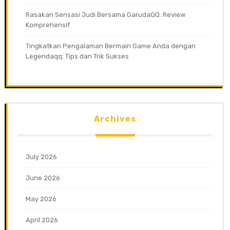
Rasakan Sensasi Judi Bersama GarudaQQ: Review
Komprehensif
Tingkatkan Pengalaman Bermain Game Anda dengan
Legendaqq: Tips dan Trik Sukses
Archives
July 2026
June 2026
May 2026
April 2026