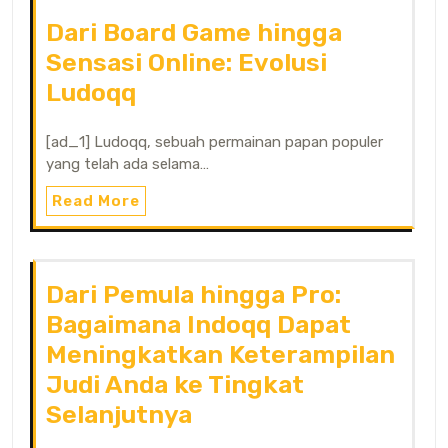
Dari Board Game hingga
Sensasi Online: Evolusi
Ludoqq
[ad_1] Ludoqq, sebuah permainan papan populer
yang telah ada selama…
Read More
Dari Pemula hingga Pro:
Bagaimana Indoqq Dapat
Meningkatkan Keterampilan
Judi Anda ke Tingkat
Selanjutnya