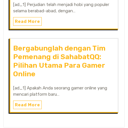
[ad_1] Perjudian telah menjadi hobi yang populer
selama berabad-abad, dengan…
Read More
Bergabunglah dengan Tim
Pemenang di SahabatQQ:
Pilihan Utama Para Gamer
Online
[ad_1] Apakah Anda seorang gamer online yang
mencari platform baru…
Read More