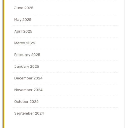
June 2025
May 2025
April 2025
March 2025
February 2025
January 2025
December 2024
November 2024
October 2024
September 2024