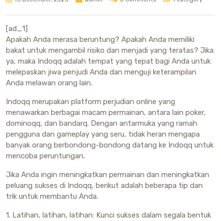
[ad_1]
Apakah Anda merasa beruntung? Apakah Anda memiliki
bakat untuk mengambil risiko dan menjadi yang teratas? Jika
ya, maka Indoqq adalah tempat yang tepat bagi Anda untuk
melepaskan jiwa penjudi Anda dan menguji keterampilan
Anda melawan orang lain.
Indoqq merupakan platform perjudian online yang
menawarkan berbagai macam permainan, antara lain poker,
dominoqq, dan bandarq. Dengan antarmuka yang ramah
pengguna dan gameplay yang seru, tidak heran mengapa
banyak orang berbondong-bondong datang ke Indoqq untuk
mencoba peruntungan.
Jika Anda ingin meningkatkan permainan dan meningkatkan
peluang sukses di Indoqq, berikut adalah beberapa tip dan
trik untuk membantu Anda.
1. Latihan, latihan, latihan: Kunci sukses dalam segala bentuk