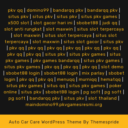
pkv qq
|
domino99
|
bandarqq pkv
|
bandarqq pkv
|
situs pkv
|
situs pkv
|
situs pkv
|
situs pkv games
|
x500 slot
|
slot gacor hari ini
|
sbobet88
|
judi qq
|
slot anti rungkat
|
slot maxwin
|
situs slot terpercaya
|
slot maxwin
|
situs slot terpercaya
|
situs slot
terpercaya
|
slot maxwin
|
situs slot gacor
|
situs pkv
|
pkv qq
|
pkv qq
|
pkv qq
|
pkv qq
|
pkv qq
|
pkv qq
|
pkv qq
|
pkv qq
|
situs pkv
|
situs pkv games
|
situs
pkv games
|
pkv games bandarqq
|
situs pkv games
|
situs pkv games
|
pkv qq
|
pkv qq
|
pkv qq
|
slot demo
|
sbobet88 login
|
sbobet88 login
|
mix parlay
|
sbobet
login
|
pkv qq
|
pkv qq
|
menuqq
|
murniqq
|
hematqq
|
situs pkv games
|
situs qq
|
situs pkv games
|
poker
online
|
situs pkv
|
sbobet88 login
|
pg soft
|
pg soft
|
pg soft
|
bandarqq pkv
|
situs pkv
|
slot thailand
|
maindomino99.pkvgamesresmi.org
Auto Car Care WordPress Theme
By Themespride