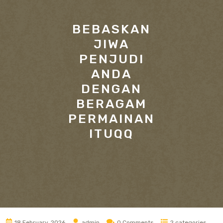
BEBASKAN
JIWA
PENJUDI
ANDA
DENGAN
BERAGAM
PERMAINAN
ITUQQ
18 February, 2026
admin
0 Comments
2 categories