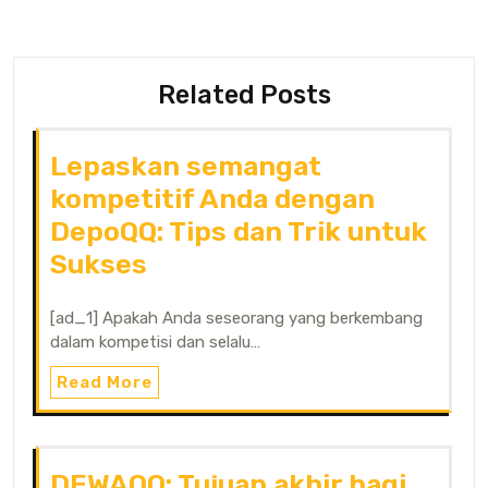
Related Posts
Lepaskan semangat
kompetitif Anda dengan
DepoQQ: Tips dan Trik untuk
Sukses
[ad_1] Apakah Anda seseorang yang berkembang
dalam kompetisi dan selalu…
Read More
DEWAQQ: Tujuan akhir bagi