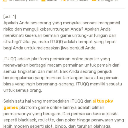
[ad_1]
Apakah Anda seseorang yang menyukai sensasi mengambil
risiko dan menguji keberuntungan Anda? Apakah Anda
menikmati keseruan bermain game untung-untungan dan
strategi? Jika ya, maka ITUQQ adalah tempat yang tepat
bagi Anda untuk melepaskan jiwa penjudi Anda.
ITUQQ adalah platform permainan online populer yang
menawarkan berbagai macam permainan untuk pemain dari
semua tingkatan dan minat. Baik Anda seorang penjudi
berpengalaman yang mencari tantangan baru atau pemain
biasa yang ingin bersenang-senang, ITUQQ memiliki sesuatu
untuk semua orang.
Salah satu hal yang membedakan ITUQQ dari
situs pkv
games
platform game online lainnya adalah pilihan
permainannya yang beragam. Dari permainan kasino klasik
seperti blackjack, roulette, dan poker hingga penawaran yang
lebih modern seperti slot, bingo, dan taruhan olahraga,