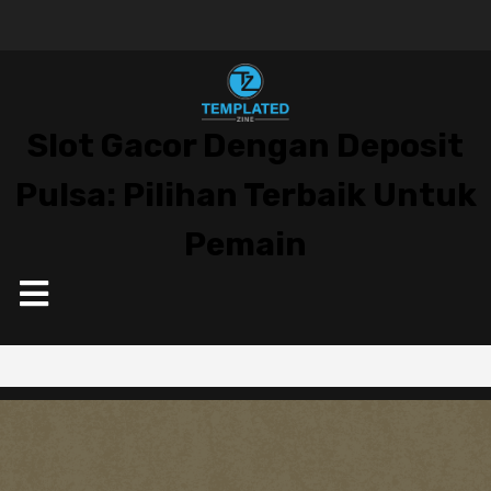
Skip
to
content
Slot Gacor Dengan Deposit
Pulsa: Pilihan Terbaik Untuk
Pemain
Open
Button