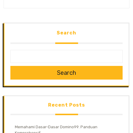
Search
Search
Recent Posts
Memahami Dasar-Dasar Domino99: Panduan
Komprehensif