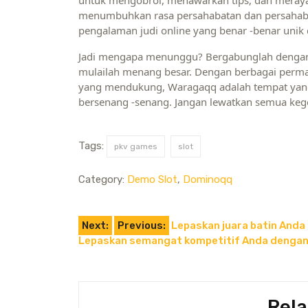
menumbuhkan rasa persahabatan dan persahaba
pengalaman judi online yang benar -benar uni
Jadi mengapa menunggu? Bergabunglah dengan 
mulailah menang besar. Dengan berbagai perma
yang mendukung, Waragaqq adalah tempat yan
bersenang -senang. Jangan lewatkan semua kege
Tags:
pkv games
slot
Category:
Demo Slot
,
Dominoqq
Post
Next:
Previous:
Lepaskan juara batin And
Lepaskan semangat kompetitif Anda denga
navigation
Rela