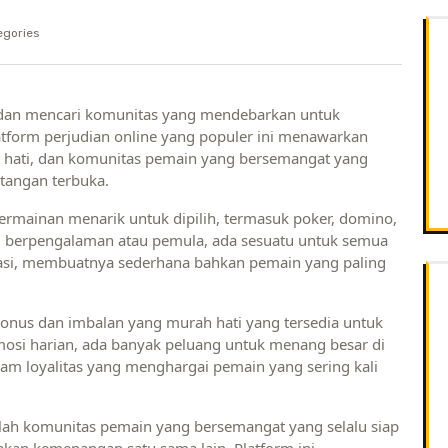
egories
 dan mencari komunitas yang mendebarkan untuk
latform perjudian online yang populer ini menawarkan
hati, dan komunitas pemain yang bersemangat yang
tangan terbuka.
mainan menarik untuk dipilih, termasuk poker, domino,
al berpengalaman atau pemula, ada sesuatu untuk semua
asi, membuatnya sederhana bahkan pemain yang paling
bonus dan imbalan yang murah hati yang tersedia untuk
osi harian, ada banyak peluang untuk menang besar di
am loyalitas yang menghargai pemain yang sering kali
lah komunitas pemain yang bersemangat yang selalu siap
kan kemenangan satu sama lain. Platform ini