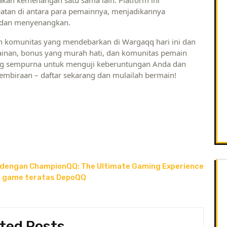
tan di antara para pemainnya, menjadikannya
k dan menyenangkan.
komunitas yang mendebarkan di Wargaqq hari ini dan
inan, bonus yang murah hati, dan komunitas pemain
g sempurna untuk menguji keberuntungan Anda dan
mbiraan – daftar sekarang dan mulailah bermain!
a dengan ChampionQQ: The Ultimate Gaming Experience
n game teratas DepoQQ
ted Posts