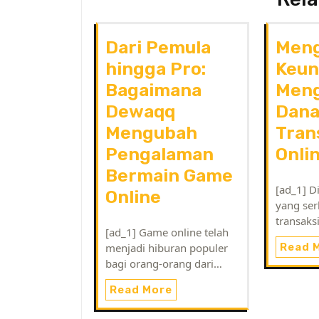
Dari Pemula
Meng
hingga Pro:
Keun
Bagaimana
Men
Dewaqq
Dana
Mengubah
Tran
Pengalaman
Onli
Bermain Game
[ad_1] Di
Online
yang serb
transaks
[ad_1] Game online telah
menjadi hiburan populer
Read 
bagi orang-orang dari…
Read More