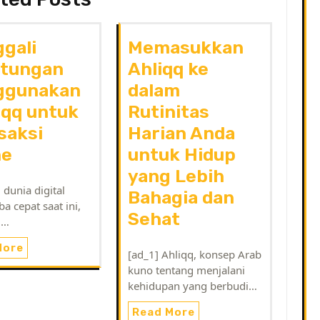
gali
Memasukkan
tungan
Ahliqq ke
ggunakan
dalam
qq untuk
Rutinitas
saksi
Harian Anda
ne
untuk Hidup
yang Lebih
 dunia digital
Bahagia dan
a cepat saat ini,
Sehat
i…
More
[ad_1] Ahliqq, konsep Arab
kuno tentang menjalani
kehidupan yang berbudi…
Read More