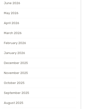
June 2026
May 2026
April 2026
March 2026
February 2026
January 2026
December 2025
November 2025
October 2025
September 2025
August 2025