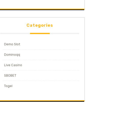
Categories
Demo Slot
Dominoqq
Live Casino
SBOBET
Togel