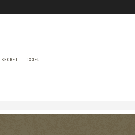
SBOBET
TOGEL