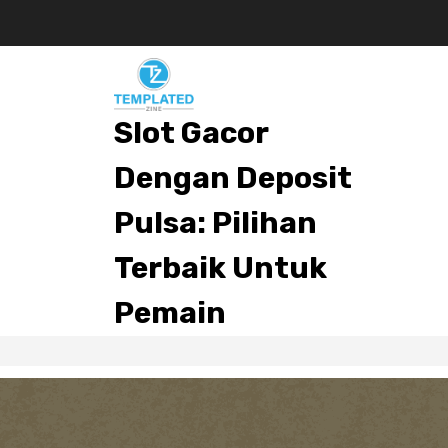
Skip
to
content
Slot Gacor
Dengan Deposit
Pulsa: Pilihan
Terbaik Untuk
Pemain