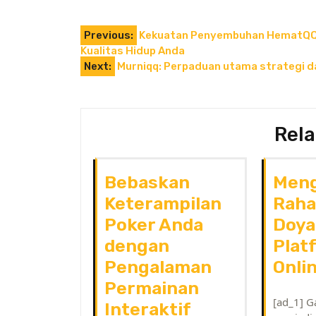
Post
Previous:
Kekuatan Penyembuhan HematQQ:
Kualitas Hidup Anda
navigation
Next:
Murniqq: Perpaduan utama strategi d
Rela
Bebaskan
Men
Keterampilan
Raha
Poker Anda
Doya
dengan
Plat
Pengalaman
Onli
Permainan
[ad_1] G
Interaktif