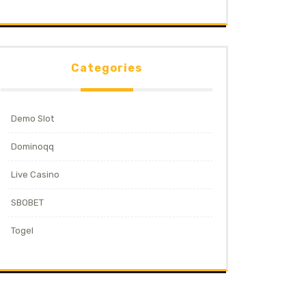
Categories
Demo Slot
Dominoqq
Live Casino
SBOBET
Togel