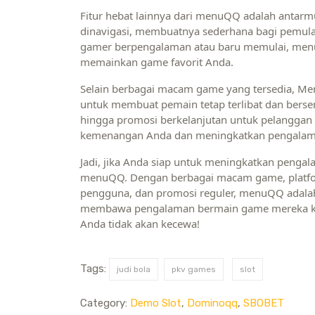
Fitur hebat lainnya dari menuQQ adalah antar
dinavigasi, membuatnya sederhana bagi pemul
gamer berpengalaman atau baru memulai, m
memainkan game favorit Anda.
Selain berbagai macam game yang tersedia, M
untuk membuat pemain tetap terlibat dan bers
hingga promosi berkelanjutan untuk pelanggan
kemenangan Anda dan meningkatkan pengalam
Jadi, jika Anda siap untuk meningkatkan pengala
menuQQ. Dengan berbagai macam game, platf
pengguna, dan promosi reguler, menuQQ adalah
membawa pengalaman bermain game mereka ke le
Anda tidak akan kecewa!
Tags:
judi bola
pkv games
slot
Category:
Demo Slot
,
Dominoqq
,
SBOBET