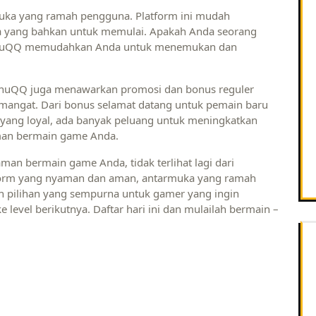
muka yang ramah pengguna. Platform ini mudah
a yang bahkan untuk memulai. Apakah Anda seorang
enuQQ memudahkan Anda untuk menemukan dan
enuQQ juga menawarkan promosi dan bonus reguler
emangat. Dari bonus selamat datang untuk pemain baru
 yang loyal, ada banyak peluang untuk meningkatkan
an bermain game Anda.
man bermain game Anda, tidak terlihat lagi dari
orm yang nyaman dan aman, antarmuka yang ramah
 pilihan yang sempurna untuk gamer yang ingin
vel berikutnya. Daftar hari ini dan mulailah bermain –