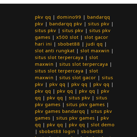
pkv qq
|
domino99
|
bandarqq
pkv
|
bandarqq pkv
|
situs pkv
|
situs pkv
|
situs pkv
|
situs pkv
games
|
x500 slot
|
slot gacor
hari ini
|
sbobet88
|
judi qq
|
slot anti rungkat
|
slot maxwin
|
situs slot terpercaya
|
slot
maxwin
|
situs slot terpercaya
|
situs slot terpercaya
|
slot
maxwin
|
situs slot gacor
|
situs
pkv
|
pkv qq
|
pkv qq
|
pkv qq
|
pkv qq
|
pkv qq
|
pkv qq
|
pkv
qq
|
pkv qq
|
situs pkv
|
situs
pkv games
|
situs pkv games
|
pkv games bandarqq
|
situs pkv
games
|
situs pkv games
|
pkv
qq
|
pkv qq
|
pkv qq
|
slot demo
|
sbobet88 login
|
sbobet88