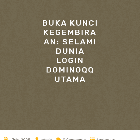
BUKA KUNCI
KEGEMBIRA
AN: SELAMI
DUNIA
LOGIN
DOMINOQQ
UTAMA
1 July, 2025
admin
0 Comments
1 category