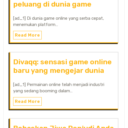
peluang di dunia game
[ad_1] Di dunia game online yang serba cepat,
menemukan platform…
Read More
Divaqq: sensasi game online
baru yang mengejar dunia
[ad_1] Permainan online telah menjadi industri
yang sedang booming dalam…
Read More