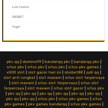
Live Casino
SBOBET
Togel
pkv qq
|
domino99
|
bandarqq pkv
|
bandarqq pkv
|
situs pkv
|
situs pkv
|
situs pkv
|
situs pkv games
|
x500 slot
|
slot gacor hari ini
|
sbobet88
|
judi qq
|
slot anti rungkat
|
slot maxwin
|
situs slot terpercaya
|
slot maxwin
|
situs slot terpercaya
|
situs slot
terpercaya
|
slot maxwin
|
situs slot gacor
|
situs pkv
|
pkv qq
|
pkv qq
|
pkv qq
|
pkv qq
|
pkv qq
|
pkv qq
|
pkv qq
|
pkv qq
|
situs pkv
|
situs pkv games
|
situs
pkv games
|
pkv games bandarqq
|
situs pkv games
|