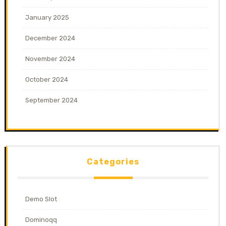
January 2025
December 2024
November 2024
October 2024
September 2024
Categories
Demo Slot
Dominoqq