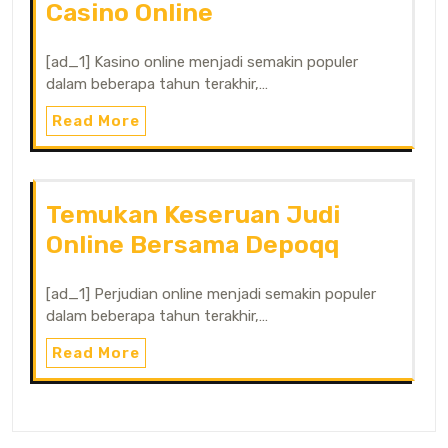
Casino Online
[ad_1] Kasino online menjadi semakin populer
dalam beberapa tahun terakhir,…
Read More
Temukan Keseruan Judi
Online Bersama Depoqq
[ad_1] Perjudian online menjadi semakin populer
dalam beberapa tahun terakhir,…
Read More