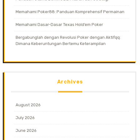
Memahami Poker88: Panduan Komprehensif Permainan
Memahami Dasar-Dasar Texas Hold’em Poker
Bergabunglah dengan Revolusi Poker dengan Aktifqq:
Dimana Keberuntungan Bertemu Keterampilan
Archives
August 2026
July 2026
June 2026