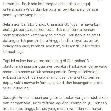
turnamen, tidak ada kekurangan cara untuk menguji
keterampilan Anda dan berpotensi berjalan pergi dengan
pembayaran yang besar.
Selain aksi berisiko tinggi, ChampionQQ juga menawarkan
berbagai bonus dan promosi untuk membantu pemain
memaksimalkan kemenangan mereka. Dari bonus selamat
datang untuk pemain baru hingga hadiah loyalitas untuk
pelanggan yang kembali, ada banyak insentif untuk terus
kembali lagi.
Tapi ini bukan hanya tentang uang di ChampionQQ –
platform ini juga bangga menyediakan lingkungan game yang
aman dan aman untuk semua pemain. Dengan teknologi
enkripsi canggih dan kebijakan privasi yang ketat, pemain
dapat yakin bahwa informasi pribadi dan keuangan mereka
selalu dilindungi.
Jadi, jika Anda mencari pengalaman poker yang mendebarkan
dan bermanfaat, tidak terlihat lagi dari ChampionQQ. Dengan
aksi berisiko tinggi, bonus yang murah hati, dan keamanan