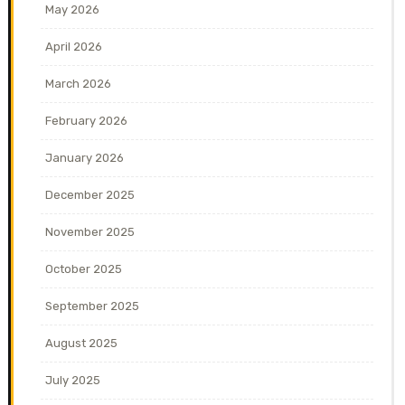
May 2026
April 2026
March 2026
February 2026
January 2026
December 2025
November 2025
October 2025
September 2025
August 2025
July 2025