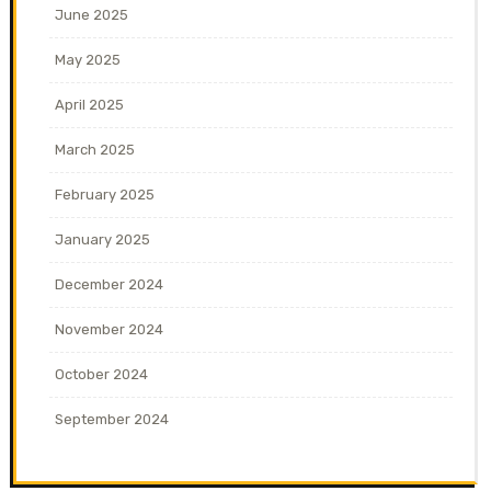
June 2025
May 2025
April 2025
March 2025
February 2025
January 2025
December 2024
November 2024
October 2024
September 2024