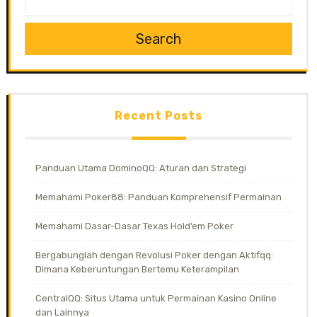
Search
Recent Posts
Panduan Utama DominoQQ: Aturan dan Strategi
Memahami Poker88: Panduan Komprehensif Permainan
Memahami Dasar-Dasar Texas Hold’em Poker
Bergabunglah dengan Revolusi Poker dengan Aktifqq:
Dimana Keberuntungan Bertemu Keterampilan
CentralQQ: Situs Utama untuk Permainan Kasino Online
dan Lainnya