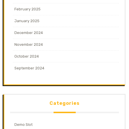
February 2025
January 2025
December 2024
November 2024
October 2024
September 2024
Categories
Demo Slot