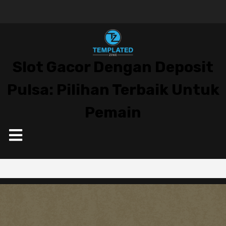
Skip
to
content
Slot Gacor Dengan Deposit
Pulsa: Pilihan Terbaik Untuk
Pemain
Open
Button