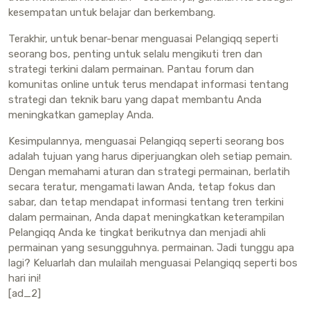
kesempatan untuk belajar dan berkembang.
Terakhir, untuk benar-benar menguasai Pelangiqq seperti
seorang bos, penting untuk selalu mengikuti tren dan
strategi terkini dalam permainan. Pantau forum dan
komunitas online untuk terus mendapat informasi tentang
strategi dan teknik baru yang dapat membantu Anda
meningkatkan gameplay Anda.
Kesimpulannya, menguasai Pelangiqq seperti seorang bos
adalah tujuan yang harus diperjuangkan oleh setiap pemain.
Dengan memahami aturan dan strategi permainan, berlatih
secara teratur, mengamati lawan Anda, tetap fokus dan
sabar, dan tetap mendapat informasi tentang tren terkini
dalam permainan, Anda dapat meningkatkan keterampilan
Pelangiqq Anda ke tingkat berikutnya dan menjadi ahli
permainan yang sesungguhnya. permainan. Jadi tunggu apa
lagi? Keluarlah dan mulailah menguasai Pelangiqq seperti bos
hari ini!
[ad_2]