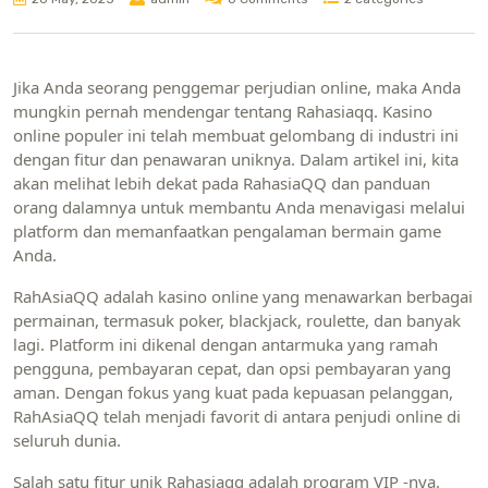
Jika Anda seorang penggemar perjudian online, maka Anda
mungkin pernah mendengar tentang Rahasiaqq. Kasino
online populer ini telah membuat gelombang di industri ini
dengan fitur dan penawaran uniknya. Dalam artikel ini, kita
akan melihat lebih dekat pada RahasiaQQ dan panduan
orang dalamnya untuk membantu Anda menavigasi melalui
platform dan memanfaatkan pengalaman bermain game
Anda.
RahAsiaQQ adalah kasino online yang menawarkan berbagai
permainan, termasuk poker, blackjack, roulette, dan banyak
lagi. Platform ini dikenal dengan antarmuka yang ramah
pengguna, pembayaran cepat, dan opsi pembayaran yang
aman. Dengan fokus yang kuat pada kepuasan pelanggan,
RahAsiaQQ telah menjadi favorit di antara penjudi online di
seluruh dunia.
Salah satu fitur unik Rahasiaqq adalah program VIP -nya.