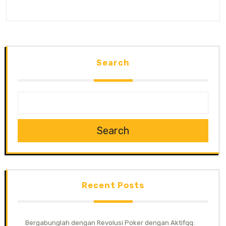
Search
Search
Recent Posts
Bergabunglah dengan Revolusi Poker dengan Aktifqq: