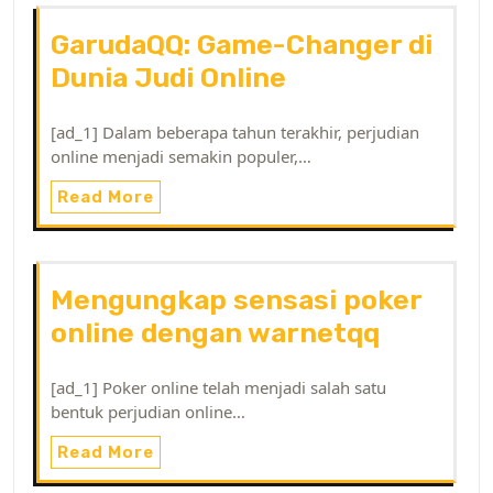
GarudaQQ: Game-Changer di
Dunia Judi Online
[ad_1] Dalam beberapa tahun terakhir, perjudian
online menjadi semakin populer,…
Read More
Mengungkap sensasi poker
online dengan warnetqq
[ad_1] Poker online telah menjadi salah satu
bentuk perjudian online…
Read More