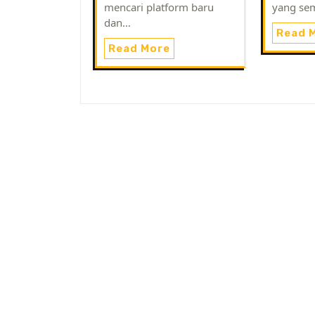
mencari platform baru
yang se
dan…
Read 
Read More