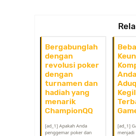
navigation
Rela
Bergabunglah
Beba
dengan
Keun
revolusi poker
Komp
dengan
Anda
turnamen dan
Aduq
hadiah yang
Kegi
menarik
Terb
ChampionQQ
Game
[ad_1] Apakah Anda
[ad_1] G
penggemar poker dan
menjadi 