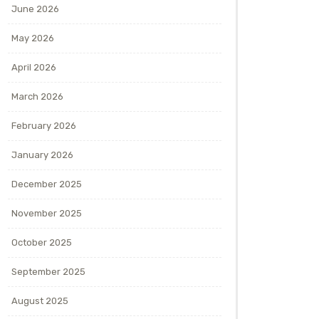
June 2026
May 2026
April 2026
March 2026
February 2026
January 2026
December 2025
November 2025
October 2025
September 2025
August 2025