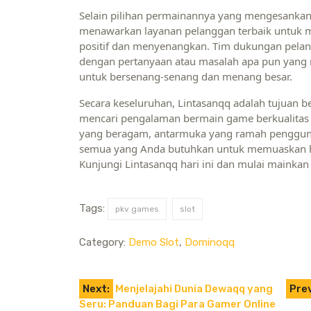
Selain pilihan permainannya yang mengesanka
menawarkan layanan pelanggan terbaik untuk
positif dan menyenangkan. Tim dukungan pelan
dengan pertanyaan atau masalah apa pun yang 
untuk bersenang-senang dan menang besar.
Secara keseluruhan, Lintasanqq adalah tujuan 
mencari pengalaman bermain game berkualitas
yang beragam, antarmuka yang ramah pengguna,
semua yang Anda butuhkan untuk memuaskan 
Kunjungi Lintasanqq hari ini dan mulai mainka
Tags:
pkv games
slot
Category:
Demo Slot
,
Dominoqq
Post
Next:
Menjelajahi Dunia Dewaqq yang
Pre
Seru: Panduan Bagi Para Gamer Online