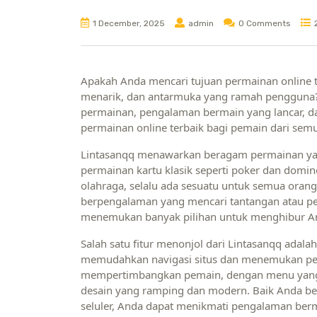
1 December, 2025
admin
0 Comments
Apakah Anda mencari tujuan permainan online 
menarik, dan antarmuka yang ramah pengguna?
permainan, pengalaman bermain yang lancar, da
permainan online terbaik bagi pemain dari semu
Lintasanqq menawarkan beragam permainan yang
permainan kartu klasik seperti poker dan domin
olahraga, selalu ada sesuatu untuk semua orang
berpengalaman yang mencari tantangan atau pe
menemukan banyak pilihan untuk menghibur A
Salah satu fitur menonjol dari Lintasanqq ada
memudahkan navigasi situs dan menemukan perm
mempertimbangkan pemain, dengan menu yang je
desain yang ramping dan modern. Baik Anda ber
seluler, Anda dapat menikmati pengalaman ber