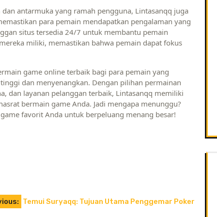
n dan antarmuka yang ramah pengguna, Lintasanqq juga
 memastikan para pemain mendapatkan pengalaman yang
ggan situs tersedia 24/7 untuk membantu pemain
mereka miliki, memastikan bahwa pemain dapat fokus
bermain game online terbaik bagi para pemain yang
 tinggi dan menyenangkan. Dengan pilihan permainan
 dan layanan pelanggan terbaik, Lintasanqq memiliki
hasrat bermain game Anda. Jadi mengapa menunggu?
n game favorit Anda untuk berpeluang menang besar!
vious:
Temui Suryaqq: Tujuan Utama Penggemar Poker