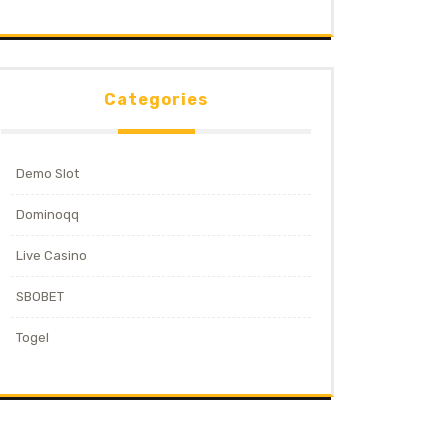
Categories
Demo Slot
Dominoqq
Live Casino
SBOBET
Togel