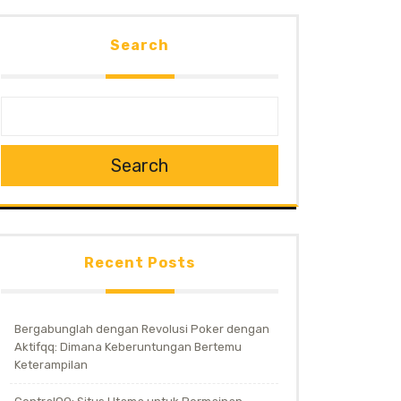
Search
Search
Recent Posts
Bergabunglah dengan Revolusi Poker dengan
Aktifqq: Dimana Keberuntungan Bertemu
Keterampilan