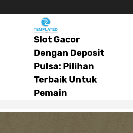
Skip
to
content
Slot Gacor
Dengan Deposit
Pulsa: Pilihan
Terbaik Untuk
Pemain