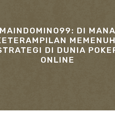
MAINDOMINO99: DI MAN
KETERAMPILAN MEMENUH
STRATEGI DI DUNIA POKE
ONLINE