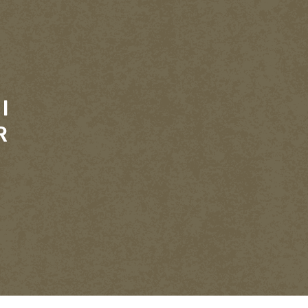
A
I
R