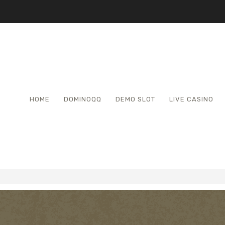
HOME
DOMINOQQ
DEMO SLOT
LIVE CASINO