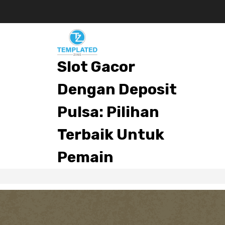
Skip
to
content
Slot Gacor
Dengan Deposit
Pulsa: Pilihan
Terbaik Untuk
Pemain