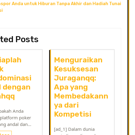
spor Anda untuk Hiburan Tanpa Akhir dan Hadiah Tunai
si
ted Posts
iaplah
Menguraikan
k
Kesuksesan
ominasi
Juraganqq:
l dengan
Apa yang
ahqq
Membedakann
ya dari
Apakah Anda
Kompetisi
platform poker
ang andal dan…
[ad_1] Dalam dunia