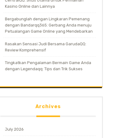
CentralQQ: Situs Utama untuk Permainan
Kasino Online dan Lainnya
Bergabunglah dengan Lingkaran Pemenang
dengan Bandarqq365: Gerbang Anda menuju
Petualangan Game Online yang Mendebarkan
Rasakan Sensasi Judi Bersama GarudaQQ:
Review Komprehensif
Tingkatkan Pengalaman Bermain Game Anda
dengan Legendaqq: Tips dan Trik Sukses
Archives
July 2026