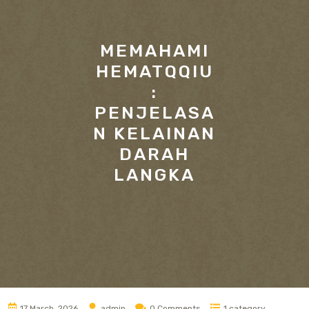
MEMAHAMI
HEMATQQIU
:
PENJELASA
N KELAINAN
DARAH
LANGKA
17 March, 2026
admin
0 Comments
1 category