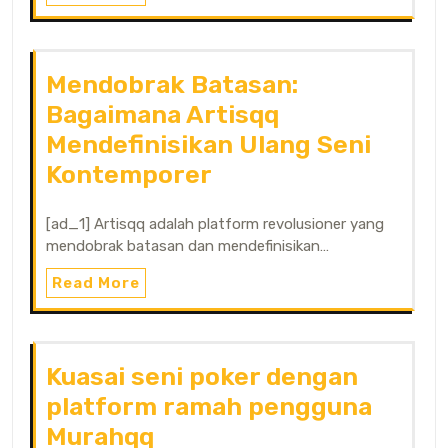
Mendobrak Batasan:
Bagaimana Artisqq
Mendefinisikan Ulang Seni
Kontemporer
[ad_1] Artisqq adalah platform revolusioner yang
mendobrak batasan dan mendefinisikan…
Read More
Kuasai seni poker dengan
platform ramah pengguna
Murahqq