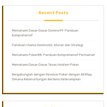
Recent Posts
Memahami Dasar-Dasar Domino99: Panduan
Komprehensif
Panduan Utama DominoQQ: Aturan dan Strategi
Memahami Poker88: Panduan Komprehensif Permainan
Memahami Dasar-Dasar Texas Hold’em Poker
Bergabunglah dengan Revolusi Poker dengan Aktifqq:
Dimana Keberuntungan Bertemu Keterampilan