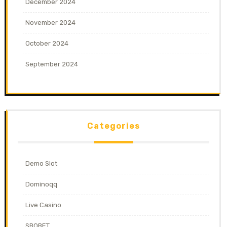
December 2024
November 2024
October 2024
September 2024
Categories
Demo Slot
Dominoqq
Live Casino
SBOBET