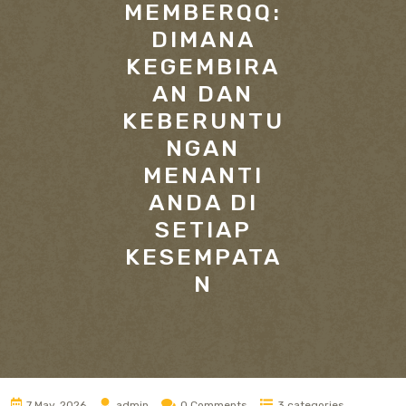
MEMBERQQ:
DIMANA
KEGEMBIRA
AN DAN
KEBERUNTU
NGAN
MENANTI
ANDA DI
SETIAP
KESEMPATA
N
7 May, 2026
admin
0 Comments
3 categories