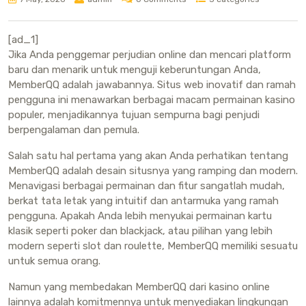
[ad_1]
Jika Anda penggemar perjudian online dan mencari platform
baru dan menarik untuk menguji keberuntungan Anda,
MemberQQ adalah jawabannya. Situs web inovatif dan ramah
pengguna ini menawarkan berbagai macam permainan kasino
populer, menjadikannya tujuan sempurna bagi penjudi
berpengalaman dan pemula.
Salah satu hal pertama yang akan Anda perhatikan tentang
MemberQQ adalah desain situsnya yang ramping dan modern.
Menavigasi berbagai permainan dan fitur sangatlah mudah,
berkat tata letak yang intuitif dan antarmuka yang ramah
pengguna. Apakah Anda lebih menyukai permainan kartu
klasik seperti poker dan blackjack, atau pilihan yang lebih
modern seperti slot dan roulette, MemberQQ memiliki sesuatu
untuk semua orang.
Namun yang membedakan MemberQQ dari kasino online
lainnya adalah komitmennya untuk menyediakan lingkungan