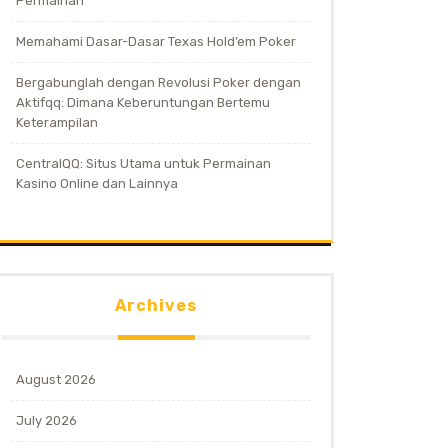
Permainan
Memahami Dasar-Dasar Texas Hold’em Poker
Bergabunglah dengan Revolusi Poker dengan
Aktifqq: Dimana Keberuntungan Bertemu
Keterampilan
CentralQQ: Situs Utama untuk Permainan
Kasino Online dan Lainnya
Archives
August 2026
July 2026