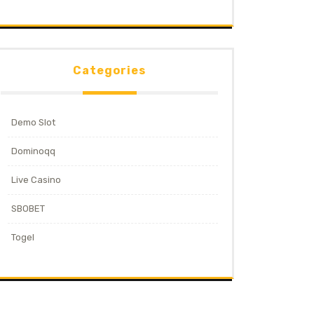
Categories
Demo Slot
Dominoqq
Live Casino
SBOBET
Togel