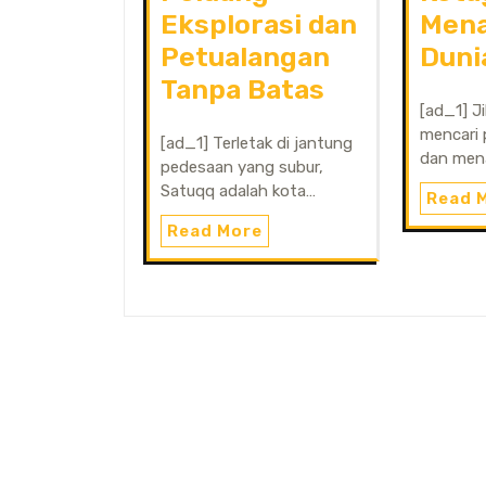
Eksplorasi dan
Mena
Petualangan
Duni
Tanpa Batas
[ad_1] J
mencari 
[ad_1] Terletak di jantung
dan mena
pedesaan yang subur,
Satuqq adalah kota…
Read 
Read More