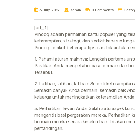
6 July, 2026
admin
0 Comments
1 cate
[ad_1]
Pinoqq adalah permainan kartu populer yang te
keterampilan, strategi, dan sedikit keberuntung
Pinoqq, berikut beberapa tips dan trik untuk m
1. Pahami aturan mainnya: Langkah pertama un
Pastikan Anda mengetahui cara bermain dan ber
tersebut.
2. Latihan, latihan, latihan: Seperti keterampi
Semakin banyak Anda bermain, semakin baik An
keluarga untuk meningkatkan keterampilan Anda 
3. Perhatikan lawan Anda: Salah satu aspek k
mengantisipasi pergerakan mereka. Perhatikan k
bermain mereka secara keseluruhan. Ini akan m
pertandingan.