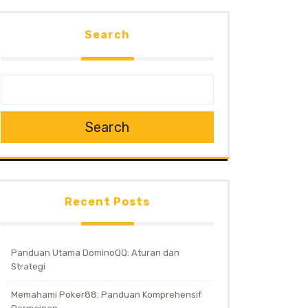
Search
Search
Recent Posts
Panduan Utama DominoQQ: Aturan dan
Strategi
Memahami Poker88: Panduan Komprehensif