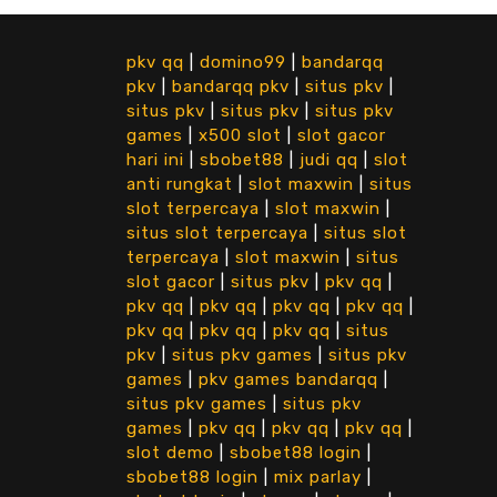
pkv qq
|
domino99
|
bandarqq
pkv
|
bandarqq pkv
|
situs pkv
|
situs pkv
|
situs pkv
|
situs pkv
games
|
x500 slot
|
slot gacor
hari ini
|
sbobet88
|
judi qq
|
slot
anti rungkat
|
slot maxwin
|
situs
slot terpercaya
|
slot maxwin
|
situs slot terpercaya
|
situs slot
terpercaya
|
slot maxwin
|
situs
slot gacor
|
situs pkv
|
pkv qq
|
pkv qq
|
pkv qq
|
pkv qq
|
pkv qq
|
pkv qq
|
pkv qq
|
pkv qq
|
situs
pkv
|
situs pkv games
|
situs pkv
games
|
pkv games bandarqq
|
situs pkv games
|
situs pkv
games
|
pkv qq
|
pkv qq
|
pkv qq
|
slot demo
|
sbobet88 login
|
sbobet88 login
|
mix parlay
|