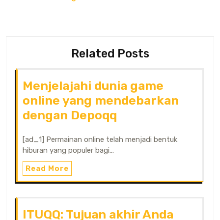
Related Posts
Menjelajahi dunia game
online yang mendebarkan
dengan Depoqq
[ad_1] Permainan online telah menjadi bentuk
hiburan yang populer bagi…
Read More
ITUQQ: Tujuan akhir Anda