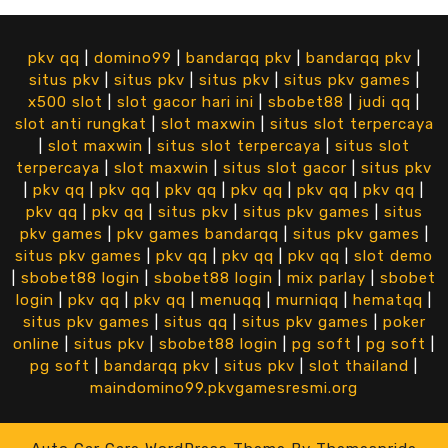
pkv qq
|
domino99
|
bandarqq pkv
|
bandarqq pkv
|
situs pkv
|
situs pkv
|
situs pkv
|
situs pkv games
|
x500 slot
|
slot gacor hari ini
|
sbobet88
|
judi qq
|
slot anti rungkat
|
slot maxwin
|
situs slot terpercaya
|
slot maxwin
|
situs slot terpercaya
|
situs slot
terpercaya
|
slot maxwin
|
situs slot gacor
|
situs pkv
|
pkv qq
|
pkv qq
|
pkv qq
|
pkv qq
|
pkv qq
|
pkv qq
|
pkv qq
|
pkv qq
|
situs pkv
|
situs pkv games
|
situs
pkv games
|
pkv games bandarqq
|
situs pkv games
|
situs pkv games
|
pkv qq
|
pkv qq
|
pkv qq
|
slot demo
|
sbobet88 login
|
sbobet88 login
|
mix parlay
|
sbobet
login
|
pkv qq
|
pkv qq
|
menuqq
|
murniqq
|
hematqq
|
situs pkv games
|
situs qq
|
situs pkv games
|
poker
online
|
situs pkv
|
sbobet88 login
|
pg soft
|
pg soft
|
pg soft
|
bandarqq pkv
|
situs pkv
|
slot thailand
|
maindomino99.pkvgamesresmi.org