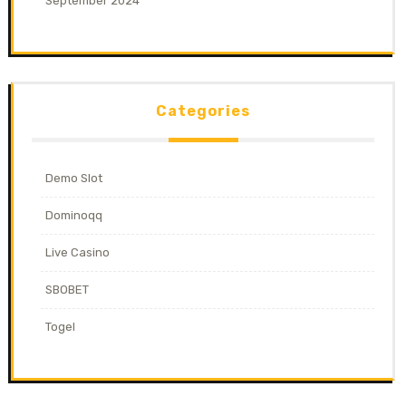
September 2024
Categories
Demo Slot
Dominoqq
Live Casino
SBOBET
Togel