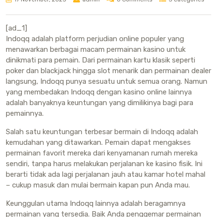
[ad_1]
Indoqq adalah platform perjudian online populer yang
menawarkan berbagai macam permainan kasino untuk
dinikmati para pemain. Dari permainan kartu klasik seperti
poker dan blackjack hingga slot menarik dan permainan dealer
langsung, Indoqq punya sesuatu untuk semua orang. Namun
yang membedakan Indoqq dengan kasino online lainnya
adalah banyaknya keuntungan yang dimilikinya bagi para
pemainnya.
Salah satu keuntungan terbesar bermain di Indoqq adalah
kemudahan yang ditawarkan. Pemain dapat mengakses
permainan favorit mereka dari kenyamanan rumah mereka
sendiri, tanpa harus melakukan perjalanan ke kasino fisik. Ini
berarti tidak ada lagi perjalanan jauh atau kamar hotel mahal
– cukup masuk dan mulai bermain kapan pun Anda mau.
Keunggulan utama Indoqq lainnya adalah beragamnya
permainan yang tersedia. Baik Anda penggemar permainan