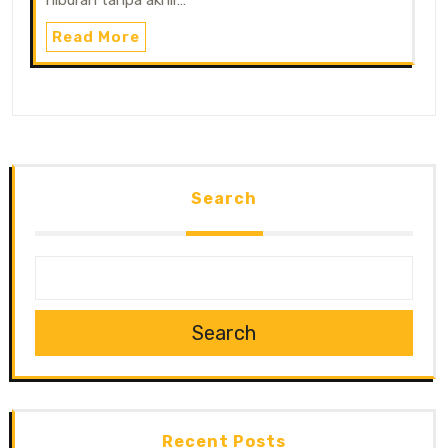
hiburan tanpa akhir…
Read More
Search
Search
Recent Posts