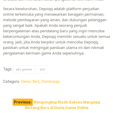
Secara keseluruhan, Depoqq adalah platform perjudian
online terkemuka yang menawarkan beragam permainan,
metode pembayaran yang aman, dan dukungan pelanggan
yang sangat baik. Apakah Anda seorang penjudi
berpengalaman atau pendatang baru yang ingin mencoba
keberuntungan Anda, Depoqq memiliki sesuatu untuk semua
orang. Jadi, jika Anda berpikir untuk mencoba Depoqq,
pastikan untuk mengingat panduan utama ini dan nikmati
pengalaman bermain game Anda sepenuhnya.
Tags:
pkv games
slot
Category:
Demo Slot
,
Dominoqq
Post
Previous:
Mengungkap Kisah Sukses Wargaqq:
navigation
Bintang Baru di Dunia Game Online