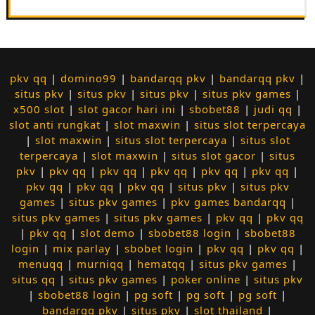
pkv qq
|
domino99
|
bandarqq pkv
|
bandarqq pkv
|
situs pkv
|
situs pkv
|
situs pkv
|
situs pkv games
|
x500 slot
|
slot gacor hari ini
|
sbobet88
|
judi qq
|
slot anti rungkat
|
slot maxwin
|
situs slot terpercaya
|
slot maxwin
|
situs slot terpercaya
|
situs slot
terpercaya
|
slot maxwin
|
situs slot gacor
|
situs
pkv
|
pkv qq
|
pkv qq
|
pkv qq
|
pkv qq
|
pkv qq
|
pkv qq
|
pkv qq
|
pkv qq
|
situs pkv
|
situs pkv
games
|
situs pkv games
|
pkv games bandarqq
|
situs pkv games
|
situs pkv games
|
pkv qq
|
pkv qq
|
pkv qq
|
slot demo
|
sbobet88 login
|
sbobet88
login
|
mix parlay
|
sbobet login
|
pkv qq
|
pkv qq
|
menuqq
|
murniqq
|
hematqq
|
situs pkv games
|
situs qq
|
situs pkv games
|
poker online
|
situs pkv
|
sbobet88 login
|
pg soft
|
pg soft
|
pg soft
|
bandarqq pkv
|
situs pkv
|
slot thailand
|