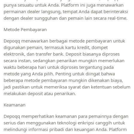
punya sesuatu untuk Anda. Platform ini juga menawarkan
permainan dealer langsung, tempat Anda dapat berinteraksi
dengan dealer sungguhan dan pemain lain secara real-time.
Metode Pembayaran
Depoqq menawarkan berbagai metode pembayaran untuk
digunakan pemain, termasuk kartu kredit, dompet
elektronik, dan transfer bank. Deposit biasanya diproses
secara instan, sedangkan penarikan mungkin memerlukan
waktu beberapa hari untuk diproses tergantung pada
metode yang Anda pilih. Penting untuk diingat bahwa
beberapa metode pembayaran mungkin dikenakan biaya,
jadi pastikan untuk memeriksa syarat dan ketentuan sebelum
melakukan deposit atau penarikan.
Keamanan
Depoqq memperhatikan keamanan para pemainnya dengan
serius dan menggunakan teknologi enkripsi canggih untuk
melindungi informasi pribadi dan keuangan Anda. Platform