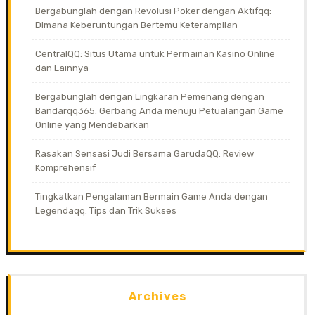
Bergabunglah dengan Revolusi Poker dengan Aktifqq:
Dimana Keberuntungan Bertemu Keterampilan
CentralQQ: Situs Utama untuk Permainan Kasino Online
dan Lainnya
Bergabunglah dengan Lingkaran Pemenang dengan
Bandarqq365: Gerbang Anda menuju Petualangan Game
Online yang Mendebarkan
Rasakan Sensasi Judi Bersama GarudaQQ: Review
Komprehensif
Tingkatkan Pengalaman Bermain Game Anda dengan
Legendaqq: Tips dan Trik Sukses
Archives