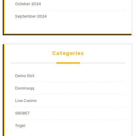
October 2024
September 2024
Categories
Demo Slot
Dominoqq
Live Casino
SBOBET
Togel