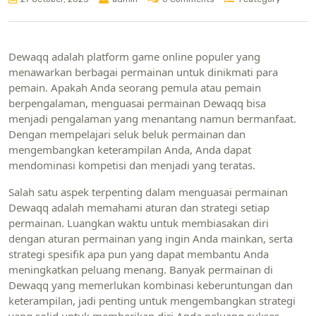
Dewaqq adalah platform game online populer yang
menawarkan berbagai permainan untuk dinikmati para
pemain. Apakah Anda seorang pemula atau pemain
berpengalaman, menguasai permainan Dewaqq bisa
menjadi pengalaman yang menantang namun bermanfaat.
Dengan mempelajari seluk beluk permainan dan
mengembangkan keterampilan Anda, Anda dapat
mendominasi kompetisi dan menjadi yang teratas.
Salah satu aspek terpenting dalam menguasai permainan
Dewaqq adalah memahami aturan dan strategi setiap
permainan. Luangkan waktu untuk membiasakan diri
dengan aturan permainan yang ingin Anda mainkan, serta
strategi spesifik apa pun yang dapat membantu Anda
meningkatkan peluang menang. Banyak permainan di
Dewaqq yang memerlukan kombinasi keberuntungan dan
keterampilan, jadi penting untuk mengembangkan strategi