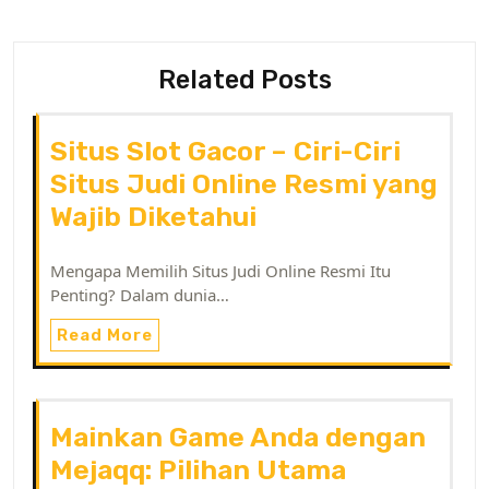
Related Posts
Situs Slot Gacor – Ciri-Ciri
Situs Judi Online Resmi yang
Wajib Diketahui
Mengapa Memilih Situs Judi Online Resmi Itu
Penting? Dalam dunia…
Read More
Mainkan Game Anda dengan
Mejaqq: Pilihan Utama