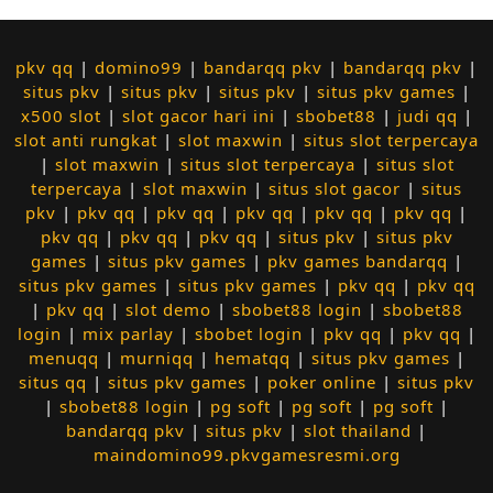
pkv qq
|
domino99
|
bandarqq pkv
|
bandarqq pkv
|
situs pkv
|
situs pkv
|
situs pkv
|
situs pkv games
|
x500 slot
|
slot gacor hari ini
|
sbobet88
|
judi qq
|
slot anti rungkat
|
slot maxwin
|
situs slot terpercaya
|
slot maxwin
|
situs slot terpercaya
|
situs slot
terpercaya
|
slot maxwin
|
situs slot gacor
|
situs
pkv
|
pkv qq
|
pkv qq
|
pkv qq
|
pkv qq
|
pkv qq
|
pkv qq
|
pkv qq
|
pkv qq
|
situs pkv
|
situs pkv
games
|
situs pkv games
|
pkv games bandarqq
|
situs pkv games
|
situs pkv games
|
pkv qq
|
pkv qq
|
pkv qq
|
slot demo
|
sbobet88 login
|
sbobet88
login
|
mix parlay
|
sbobet login
|
pkv qq
|
pkv qq
|
menuqq
|
murniqq
|
hematqq
|
situs pkv games
|
situs qq
|
situs pkv games
|
poker online
|
situs pkv
|
sbobet88 login
|
pg soft
|
pg soft
|
pg soft
|
bandarqq pkv
|
situs pkv
|
slot thailand
|
maindomino99.pkvgamesresmi.org