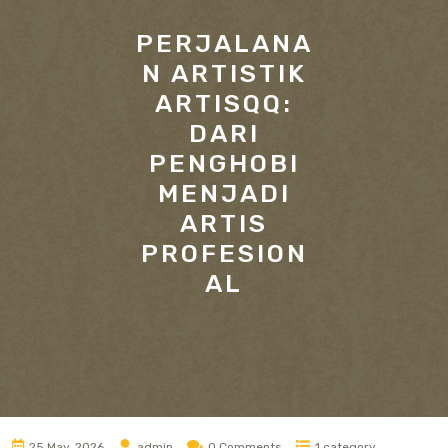
PERJALANA
N ARTISTIK
ARTISQQ:
DARI
PENGHOBI
MENJADI
ARTIS
PROFESION
AL
25 May, 2026
admin
0 Comments
1 category