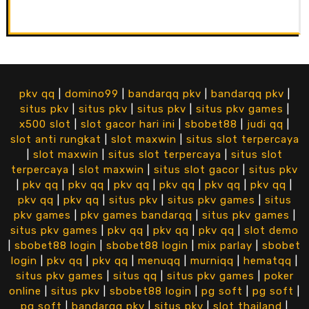
pkv qq
|
domino99
|
bandarqq pkv
|
bandarqq pkv
|
situs pkv
|
situs pkv
|
situs pkv
|
situs pkv games
|
x500 slot
|
slot gacor hari ini
|
sbobet88
|
judi qq
|
slot anti rungkat
|
slot maxwin
|
situs slot terpercaya
|
slot maxwin
|
situs slot terpercaya
|
situs slot
terpercaya
|
slot maxwin
|
situs slot gacor
|
situs pkv
|
pkv qq
|
pkv qq
|
pkv qq
|
pkv qq
|
pkv qq
|
pkv qq
|
pkv qq
|
pkv qq
|
situs pkv
|
situs pkv games
|
situs
pkv games
|
pkv games bandarqq
|
situs pkv games
|
situs pkv games
|
pkv qq
|
pkv qq
|
pkv qq
|
slot demo
|
sbobet88 login
|
sbobet88 login
|
mix parlay
|
sbobet
login
|
pkv qq
|
pkv qq
|
menuqq
|
murniqq
|
hematqq
|
situs pkv games
|
situs qq
|
situs pkv games
|
poker
online
|
situs pkv
|
sbobet88 login
|
pg soft
|
pg soft
|
pg soft
|
bandarqq pkv
|
situs pkv
|
slot thailand
|