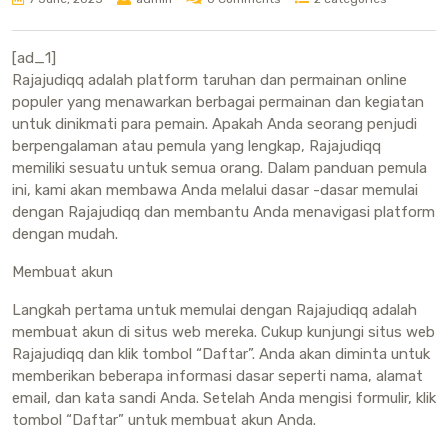
[ad_1]
Rajajudiqq adalah platform taruhan dan permainan online
populer yang menawarkan berbagai permainan dan kegiatan
untuk dinikmati para pemain. Apakah Anda seorang penjudi
berpengalaman atau pemula yang lengkap, Rajajudiqq
memiliki sesuatu untuk semua orang. Dalam panduan pemula
ini, kami akan membawa Anda melalui dasar -dasar memulai
dengan Rajajudiqq dan membantu Anda menavigasi platform
dengan mudah.
Membuat akun
Langkah pertama untuk memulai dengan Rajajudiqq adalah
membuat akun di situs web mereka. Cukup kunjungi situs web
Rajajudiqq dan klik tombol “Daftar”. Anda akan diminta untuk
memberikan beberapa informasi dasar seperti nama, alamat
email, dan kata sandi Anda. Setelah Anda mengisi formulir, klik
tombol “Daftar” untuk membuat akun Anda.