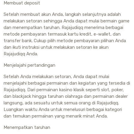
Membuat deposit
Setelah membuat akun Anda, langkah selanjutnya adalah
melakukan setoran sehingga Anda dapat mulai bermain game
dan menempatkan taruhan. Rajajudiqq menerima berbagai
metode pembayaran termasuk kartu kredit, e-wallet, dan
transfer bank. Cukup pilih metode pembayaran pilihan Anda
dan ikuti instruksi untuk melakukan setoran ke akun
Rajajudiqq Anda.
Menjelajahi pertandingan
Setelah Anda melakukan setoran, Anda dapat mulai
menjelajahi berbagai permainan dan kegiatan yang tersedia di
Rajajudiqq. Dari permainan kasino klasik seperti slot, poker,
dan blackjack hingga taruhan olahraga dan permainan dealer
langsung, ada sesuatu untuk semua orang di Rajajudiqq.
Luangkan waktu Anda untuk menelusuri berbagai kategori
dan temukan permainan yang menarik minat Anda.
Menempatkan taruhan