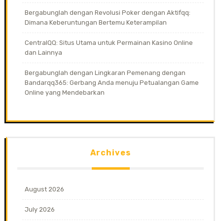
Bergabunglah dengan Revolusi Poker dengan Aktifqq:
Dimana Keberuntungan Bertemu Keterampilan
CentralQQ: Situs Utama untuk Permainan Kasino Online
dan Lainnya
Bergabunglah dengan Lingkaran Pemenang dengan
Bandarqq365: Gerbang Anda menuju Petualangan Game
Online yang Mendebarkan
Archives
August 2026
July 2026