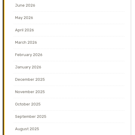
June 2026
May 2026
April 2026
March 2026
February 2026
January 2026
December 2025
November 2025
October 2025
September 2025
August 2025