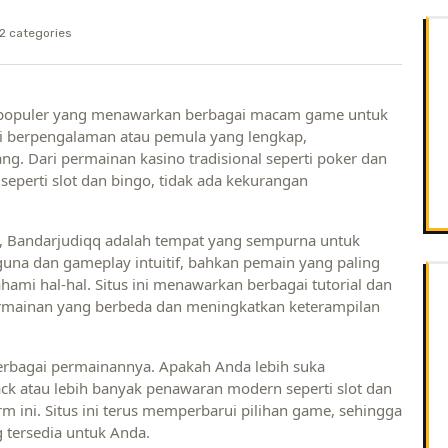
2 categories
ne populer yang menawarkan berbagai macam game untuk
i berpengalaman atau pemula yang lengkap,
g. Dari permainan kasino tradisional seperti poker dan
eperti slot dan bingo, tidak ada kekurangan
e, Bandarjudiqq adalah tempat yang sempurna untuk
na dan gameplay intuitif, bahkan pemain yang paling
mi hal-hal. Situs ini menawarkan berbagai tutorial dan
mainan yang berbeda dan meningkatkan keterampilan
berbagai permainannya. Apakah Anda lebih suka
jack atau lebih banyak penawaran modern seperti slot dan
m ini. Situs ini terus memperbarui pilihan game, sehingga
 tersedia untuk Anda.