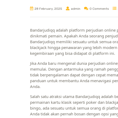
28 February, 2025
admin
0 Comments
Bandarjudiqq adalah platform perjudian onli
dinikmati pemain. Apakah Anda seorang penjud
Bandarjudiqq memiliki sesuatu untuk semua oran
blackjack hingga penawaran yang lebih modern s
kegembiraan yang bisa didapat di platform ini.
Jika Anda baru mengenal dunia perjudian onlin
memulai. Dengan antarmuka yang ramah penggu
tidak berpengalaman dapat dengan cepat memaha
panduan untuk membantu Anda menavigasi per
Anda.
Salah satu atraksi utama Bandarjudiqq adalah 
permainan kartu klasik seperti poker dan black
bingo, ada sesuatu untuk semua orang di platfor
Anda tidak akan pernah bosan dengan opsi yang