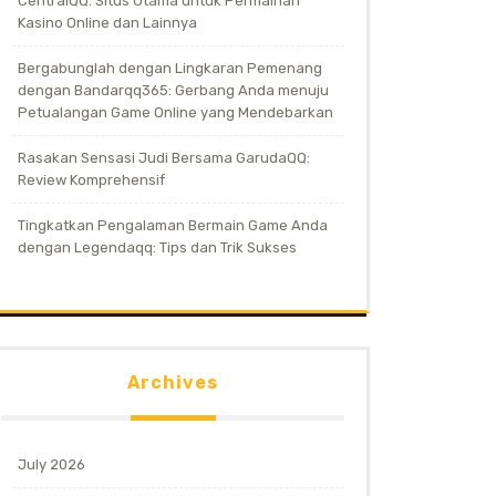
CentralQQ: Situs Utama untuk Permainan
Kasino Online dan Lainnya
Bergabunglah dengan Lingkaran Pemenang
dengan Bandarqq365: Gerbang Anda menuju
Petualangan Game Online yang Mendebarkan
Rasakan Sensasi Judi Bersama GarudaQQ:
Review Komprehensif
Tingkatkan Pengalaman Bermain Game Anda
dengan Legendaqq: Tips dan Trik Sukses
Archives
July 2026