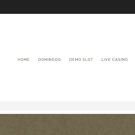
HOME
DOMINOQQ
DEMO SLOT
LIVE CASINO