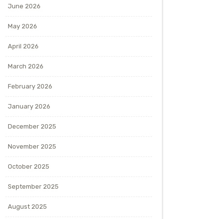
June 2026
May 2026
April 2026
March 2026
February 2026
January 2026
December 2025
November 2025
October 2025
September 2025
August 2025