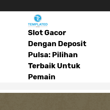
Skip
to
content
Slot Gacor
Dengan Deposit
Pulsa: Pilihan
Terbaik Untuk
Pemain