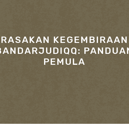
RASAKAN KEGEMBIRAAN
BANDARJUDIQQ: PANDUA
PEMULA