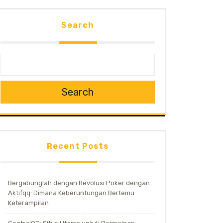
Search
Search
Recent Posts
Bergabunglah dengan Revolusi Poker dengan
Aktifqq: Dimana Keberuntungan Bertemu
Keterampilan