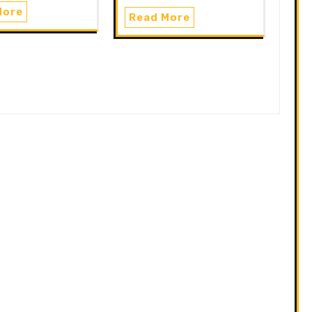
More
Read More