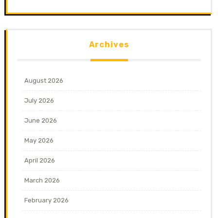
Archives
August 2026
July 2026
June 2026
May 2026
April 2026
March 2026
February 2026