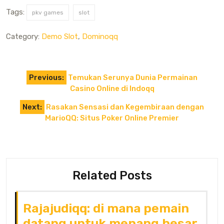
Tags:
pkv games
slot
Category:
Demo Slot
,
Dominoqq
Post
Previous:
Temukan Serunya Dunia Permainan
navigation
Casino Online di Indoqq
Next:
Rasakan Sensasi dan Kegembiraan dengan
MarioQQ: Situs Poker Online Premier
Related Posts
Rajajudiqq: di mana pemain
datang untuk menang besar