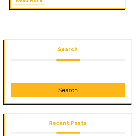
Read More
Search
Search
Recent Posts