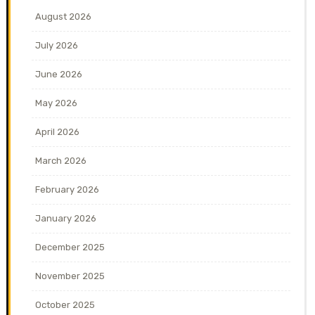
August 2026
July 2026
June 2026
May 2026
April 2026
March 2026
February 2026
January 2026
December 2025
November 2025
October 2025