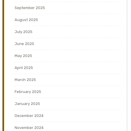
September 2025
August 2025
July 2025
June 2025
May 2025
April 2025
March 2025
February 2025
January 2025
December 2024
November 2024