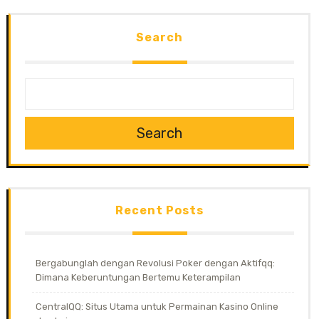
Search
Search
Recent Posts
Bergabunglah dengan Revolusi Poker dengan Aktifqq:
Dimana Keberuntungan Bertemu Keterampilan
CentralQQ: Situs Utama untuk Permainan Kasino Online