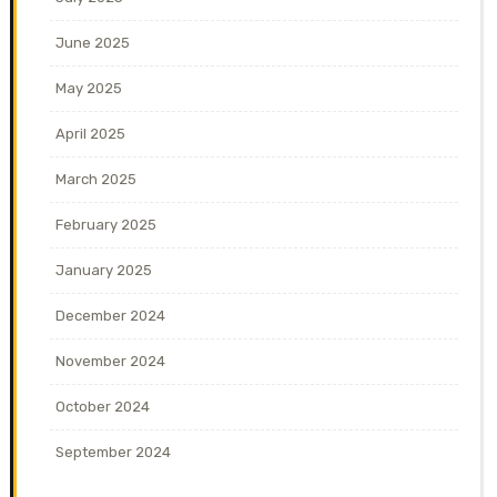
June 2025
May 2025
April 2025
March 2025
February 2025
January 2025
December 2024
November 2024
October 2024
September 2024