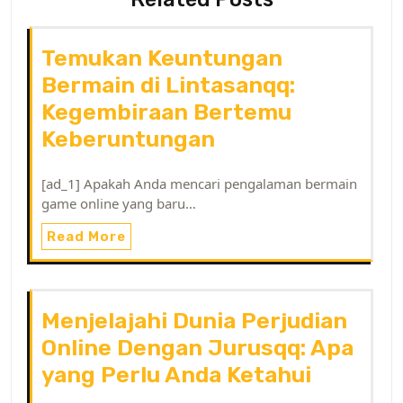
Temukan Keuntungan
Bermain di Lintasanqq:
Kegembiraan Bertemu
Keberuntungan
[ad_1] Apakah Anda mencari pengalaman bermain
game online yang baru…
Read More
Menjelajahi Dunia Perjudian
Online Dengan Jurusqq: Apa
yang Perlu Anda Ketahui