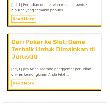
[ad_1] Perjudian online telah menjadi bentuk
hiburan yang semakin populer…
Read More
Dari Poker ke Slot: Game
Terbaik Untuk Dimainkan di
JurusQQ
[ad_1] Jika Anda seorang penggemar perjudian
online, kemungkinan Anda telah…
Read More