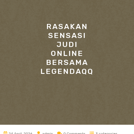
RASAKAN
SENSASI
JUDI
ONLINE
BERSAMA
LEGENDAQQ
24 April, 2026
admin
0 Comments
3 categories