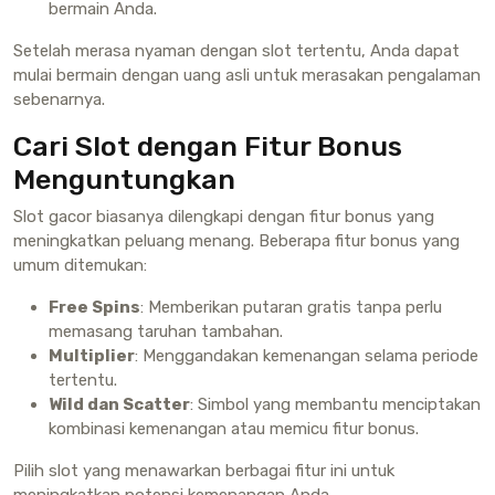
bermain Anda.
Setelah merasa nyaman dengan slot tertentu, Anda dapat
mulai bermain dengan uang asli untuk merasakan pengalaman
sebenarnya.
Cari Slot dengan Fitur Bonus
Menguntungkan
Slot gacor biasanya dilengkapi dengan fitur bonus yang
meningkatkan peluang menang. Beberapa fitur bonus yang
umum ditemukan:
Free Spins
: Memberikan putaran gratis tanpa perlu
memasang taruhan tambahan.
Multiplier
: Menggandakan kemenangan selama periode
tertentu.
Wild dan Scatter
: Simbol yang membantu menciptakan
kombinasi kemenangan atau memicu fitur bonus.
Pilih slot yang menawarkan berbagai fitur ini untuk