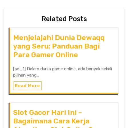
Related Posts
Menjelajahi Dunia Dewaqq
yang Seru: Panduan Bagi
Para Gamer Online
[ad_1] Dalam dunia game online, ada banyak sekali
pilihan yang…
Read More
Slot Gacor Hari Ini –
Bagaimana Cara Kerja