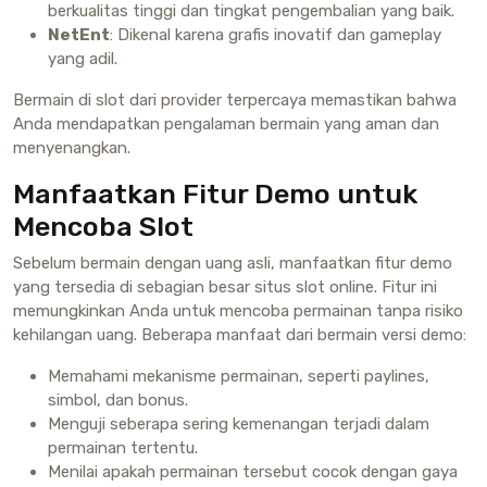
berkualitas tinggi dan tingkat pengembalian yang baik.
NetEnt
: Dikenal karena grafis inovatif dan gameplay
yang adil.
Bermain di slot dari provider terpercaya memastikan bahwa
Anda mendapatkan pengalaman bermain yang aman dan
menyenangkan.
Manfaatkan Fitur Demo untuk
Mencoba Slot
Sebelum bermain dengan uang asli, manfaatkan fitur demo
yang tersedia di sebagian besar situs slot online. Fitur ini
memungkinkan Anda untuk mencoba permainan tanpa risiko
kehilangan uang. Beberapa manfaat dari bermain versi demo:
Memahami mekanisme permainan, seperti paylines,
simbol, dan bonus.
Menguji seberapa sering kemenangan terjadi dalam
permainan tertentu.
Menilai apakah permainan tersebut cocok dengan gaya