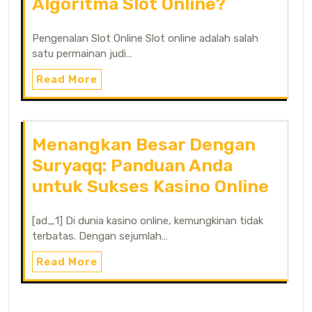
Algoritma Slot Online?
Pengenalan Slot Online Slot online adalah salah
satu permainan judi…
Read More
Menangkan Besar Dengan
Suryaqq: Panduan Anda
untuk Sukses Kasino Online
[ad_1] Di dunia kasino online, kemungkinan tidak
terbatas. Dengan sejumlah…
Read More