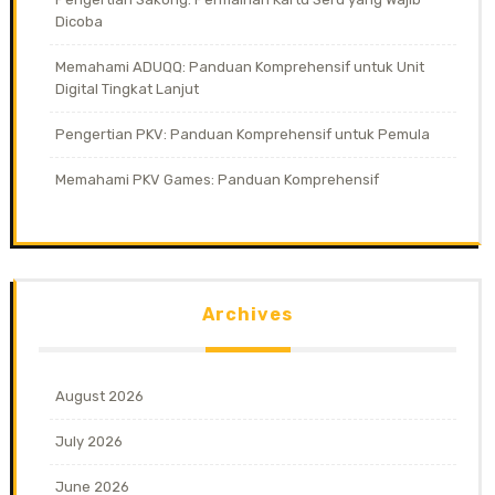
Dicoba
Memahami ADUQQ: Panduan Komprehensif untuk Unit
Digital Tingkat Lanjut
Pengertian PKV: Panduan Komprehensif untuk Pemula
Memahami PKV Games: Panduan Komprehensif
Archives
August 2026
July 2026
June 2026