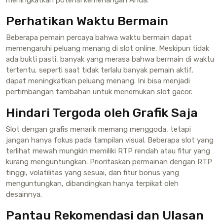
meningkatkan potensi kemenangan Anda.
Perhatikan Waktu Bermain
Beberapa pemain percaya bahwa waktu bermain dapat
memengaruhi peluang menang di slot online. Meskipun tidak
ada bukti pasti, banyak yang merasa bahwa bermain di waktu
tertentu, seperti saat tidak terlalu banyak pemain aktif,
dapat meningkatkan peluang menang. Ini bisa menjadi
pertimbangan tambahan untuk menemukan slot gacor.
Hindari Tergoda oleh Grafik Saja
Slot dengan grafis menarik memang menggoda, tetapi
jangan hanya fokus pada tampilan visual. Beberapa slot yang
terlihat mewah mungkin memiliki RTP rendah atau fitur yang
kurang menguntungkan. Prioritaskan permainan dengan RTP
tinggi, volatilitas yang sesuai, dan fitur bonus yang
menguntungkan, dibandingkan hanya terpikat oleh
desainnya.
Pantau Rekomendasi dan Ulasan