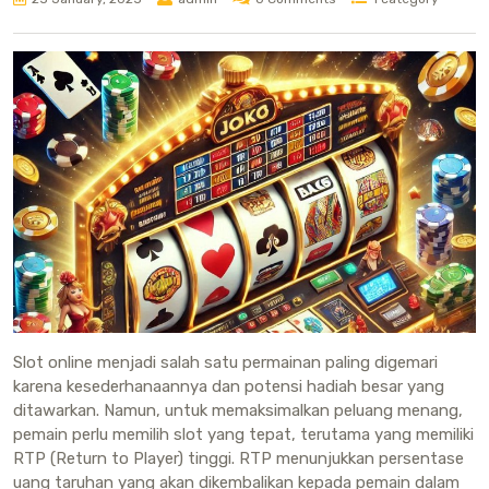
Slot online menjadi salah satu permainan paling digemari
karena kesederhanaannya dan potensi hadiah besar yang
ditawarkan. Namun, untuk memaksimalkan peluang menang,
pemain perlu memilih slot yang tepat, terutama yang memiliki
RTP (Return to Player) tinggi. RTP menunjukkan persentase
uang taruhan yang akan dikembalikan kepada pemain dalam