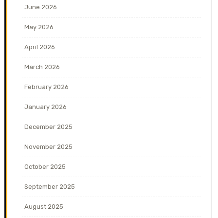
June 2026
May 2026
April 2026
March 2026
February 2026
January 2026
December 2025
November 2025
October 2025
September 2025
August 2025