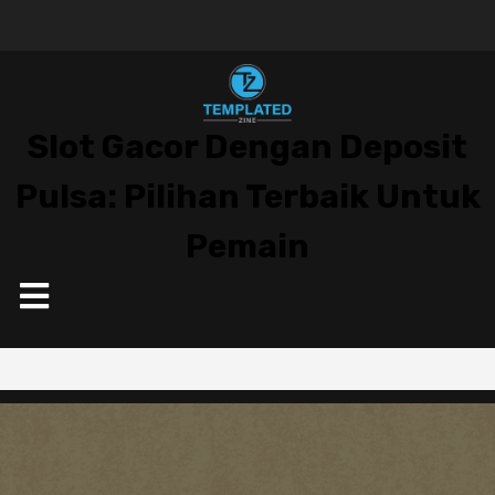
Skip
to
content
Slot Gacor Dengan Deposit
Pulsa: Pilihan Terbaik Untuk
Pemain
Open
Button