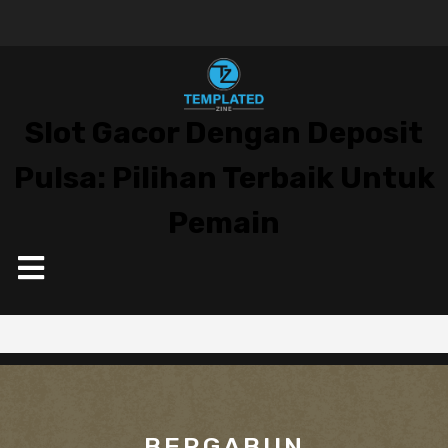
Skip
to
content
Slot Gacor Dengan Deposit
Pulsa: Pilihan Terbaik Untuk
Pemain
Open
Button
BERGABUN