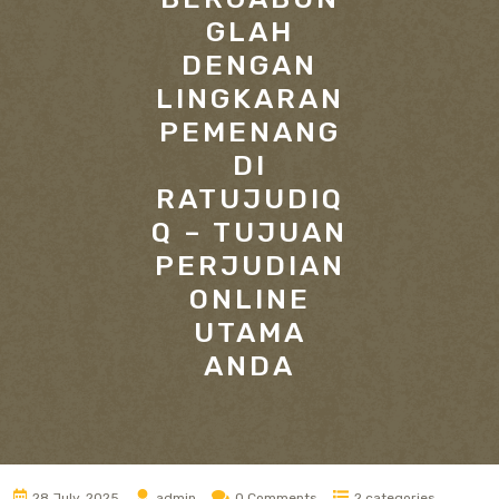
GLAH
DENGAN
LINGKARAN
PEMENANG
DI
RATUJUDIQ
Q – TUJUAN
PERJUDIAN
ONLINE
UTAMA
ANDA
28 July, 2025
admin
0 Comments
2 categories