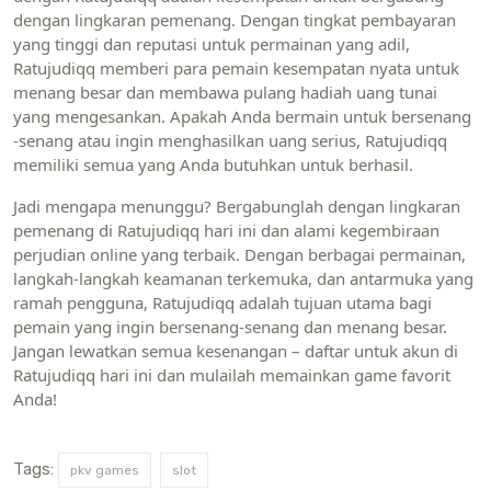
dengan lingkaran pemenang. Dengan tingkat pembayaran
yang tinggi dan reputasi untuk permainan yang adil,
Ratujudiqq memberi para pemain kesempatan nyata untuk
menang besar dan membawa pulang hadiah uang tunai
yang mengesankan. Apakah Anda bermain untuk bersenang
-senang atau ingin menghasilkan uang serius, Ratujudiqq
memiliki semua yang Anda butuhkan untuk berhasil.
Jadi mengapa menunggu? Bergabunglah dengan lingkaran
pemenang di Ratujudiqq hari ini dan alami kegembiraan
perjudian online yang terbaik. Dengan berbagai permainan,
langkah-langkah keamanan terkemuka, dan antarmuka yang
ramah pengguna, Ratujudiqq adalah tujuan utama bagi
pemain yang ingin bersenang-senang dan menang besar.
Jangan lewatkan semua kesenangan – daftar untuk akun di
Ratujudiqq hari ini dan mulailah memainkan game favorit
Anda!
Tags:
pkv games
slot