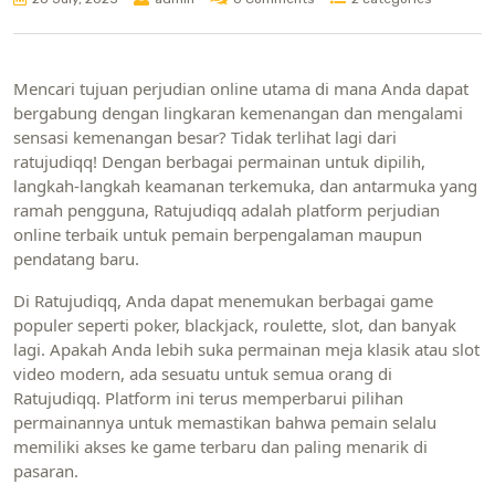
Mencari tujuan perjudian online utama di mana Anda dapat
bergabung dengan lingkaran kemenangan dan mengalami
sensasi kemenangan besar? Tidak terlihat lagi dari
ratujudiqq! Dengan berbagai permainan untuk dipilih,
langkah-langkah keamanan terkemuka, dan antarmuka yang
ramah pengguna, Ratujudiqq adalah platform perjudian
online terbaik untuk pemain berpengalaman maupun
pendatang baru.
Di Ratujudiqq, Anda dapat menemukan berbagai game
populer seperti poker, blackjack, roulette, slot, dan banyak
lagi. Apakah Anda lebih suka permainan meja klasik atau slot
video modern, ada sesuatu untuk semua orang di
Ratujudiqq. Platform ini terus memperbarui pilihan
permainannya untuk memastikan bahwa pemain selalu
memiliki akses ke game terbaru dan paling menarik di
pasaran.