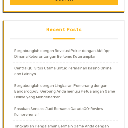
Recent Posts
Bergabunglah dengan Revolusi Poker dengan Aktifqq:
Dimana Keberuntungan Bertemu Keterampilan
CentralQQ: Situs Utama untuk Permainan Kasino Online
dan Lainnya
Bergabunglah dengan Lingkaran Pemenang dengan
Bandarqq365: Gerbang Anda menuju Petualangan Game
Online yang Mendebarkan
Rasakan Sensasi Judi Bersama GarudaQQ: Review
Komprehensif
Tingkatkan Pengalaman Bermain Game Anda dengan