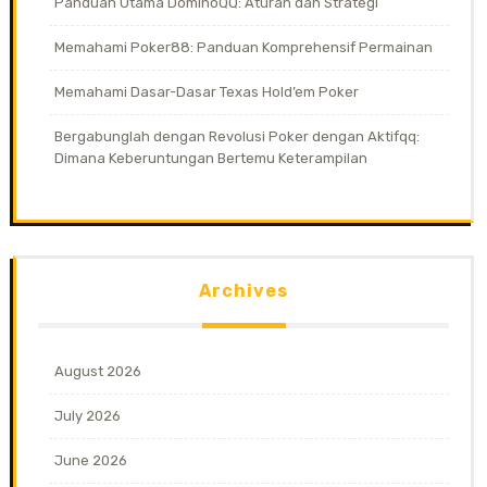
Panduan Utama DominoQQ: Aturan dan Strategi
Memahami Poker88: Panduan Komprehensif Permainan
Memahami Dasar-Dasar Texas Hold’em Poker
Bergabunglah dengan Revolusi Poker dengan Aktifqq:
Dimana Keberuntungan Bertemu Keterampilan
Archives
August 2026
July 2026
June 2026