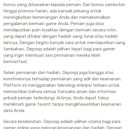
bonus yang ditawarkan kepada pemain. Dari bonus sambutan
hingga promosi harian, ada banyak peluang untuk
meningkatkan kemenangan Anda dan memaksimalkan
pengalaman bermain game Anda. Pemain juga bisa
mendapatkan poin loyalitas dengan bermain secara rutin,
yang dapat ditukar dengan hadiah uang tunai atau hadiah
lainnya. Dengan begitu banyak cara untuk mendapatkan uang
tambahan, Depoqq adalah pilihan tepat bagi para gamer
yang ingin membuat sesi permainan mereka lebih
bermanfaat.
Selain permainan dan hadiah, Depoqq juga bangga atas
komitmennya terhadap permainan yang adil dan keamanan.
Platform ini menggunakan teknologi enkripsi terbaru untuk
memastikan bahwa semua transaksi aman dan informasi
pribadi pemain terlindungi. Artinya, Anda dapat fokus
menikmati game favorit tanpa mengkhawatirkan keamanan
data Anda.
Secara keseluruhan, Depoqq adalah pilihan utama bagi para
gamer online yang mencari kesenangan dan hadiah. Dengan