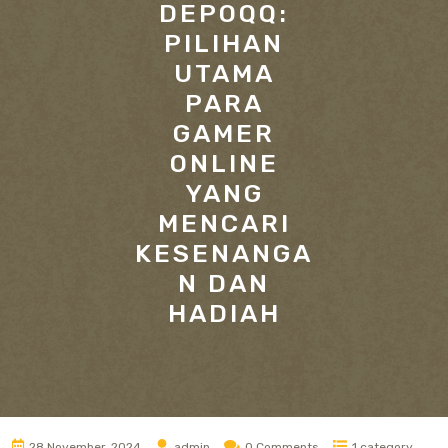
DEPOQQ:
PILIHAN
UTAMA
PARA
GAMER
ONLINE
YANG
MENCARI
KESENANGA
N DAN
HADIAH
28 November, 2024
admin
0 Comments
1 category