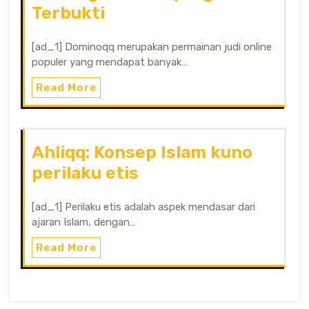
Terbukti
[ad_1] Dominoqq merupakan permainan judi online
populer yang mendapat banyak…
Read More
Ahliqq: Konsep Islam kuno
perilaku etis
[ad_1] Perilaku etis adalah aspek mendasar dari
ajaran Islam, dengan…
Read More