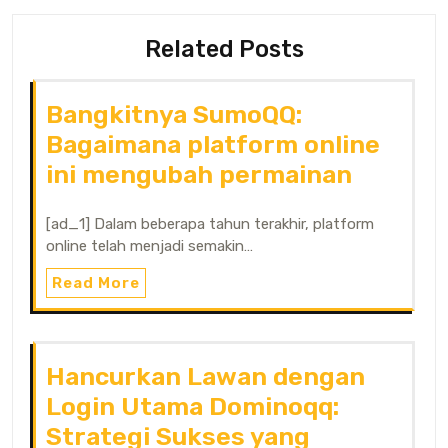
Related Posts
Bangkitnya SumoQQ:
Bagaimana platform online
ini mengubah permainan
[ad_1] Dalam beberapa tahun terakhir, platform
online telah menjadi semakin…
Read More
Hancurkan Lawan dengan
Login Utama Dominoqq:
Strategi Sukses yang