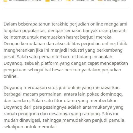
Dalam beberapa tahun terakhir, perjudian online mengalami
lonjakan popularitas, dengan semakin banyak orang beralih
ke internet untuk memuaskan hasrat berjudi mereka.
Dengan kemudahan dan aksesibilitas perjudian online, tidak
mengherankan jika ini menjadi industri yang berkembang
pesat. Salah satu pemain terbaru di bidang ini adalah
Doyanqq, sebuah platform yang dengan cepat mendapatkan
pengakuan sebagai hal besar berikutnya dalam perjudian
online.
Doyanqq merupakan situs judi online yang menawarkan
berbagai macam permainan, antara lain poker, dominoqq,
dan bandarq. Salah satu fitur utama yang membedakan
Doyanqq dari para pesaingnya adalah antarmukanya yang
ramah pengguna dan desainnya yang ramping. Situs ini
mudah dinavigasi, sehingga memudahkan penjudi pemula
sekalipun untuk memulai.