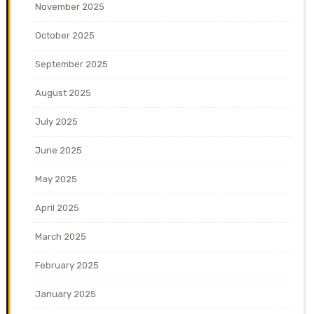
November 2025
October 2025
September 2025
August 2025
July 2025
June 2025
May 2025
April 2025
March 2025
February 2025
January 2025