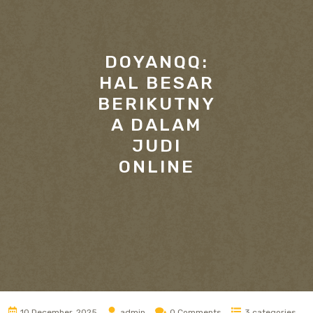
DOYANQQ:
HAL BESAR
BERIKUTNY
A DALAM
JUDI
ONLINE
10 December, 2025
admin
0 Comments
3 categories