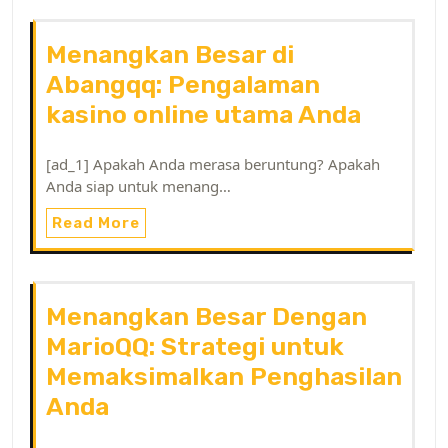
Menangkan Besar di
Abangqq: Pengalaman
kasino online utama Anda
[ad_1] Apakah Anda merasa beruntung? Apakah
Anda siap untuk menang…
Read More
Menangkan Besar Dengan
MarioQQ: Strategi untuk
Memaksimalkan Penghasilan
Anda